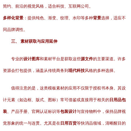
简约、前沿的视觉风格，适合科技、互联网公司。
多样化背景
：提供纯色、渐变、纹理、水印等多种
背景
选择，适应不
同品牌调性。
三、 素材获取与应用延伸
专业的
设计图库
和素材平台是获取这些
源文件
的主要渠道。许多
资源会打包提供，涵盖从传统商务到
现代科技
风格的多种选择。
值得注意的是，这类模板素材的应用不仅限于授权书本身。其设
计元素（如边框、版式、图标）常可借鉴或直接用于相关的
日用品包
装
、产品手册、官网认证标识等
包装设计
与宣传物料中，保持品牌视
觉形象的统一与连贯。尤其是在
日用百货
等快消品领域，清晰醒目的