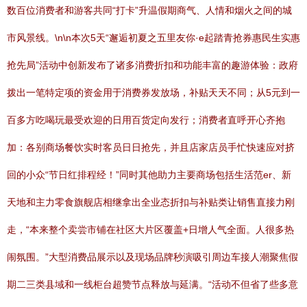
数百位消费者和游客共同“打卡”升温假期商气、人情和烟火之间的城
市风景线。\n\n本次5天“邂逅初夏之五里友你·e起踏青抢券惠民生实惠
抢先局”活动中创新发布了诸多消费折扣和功能丰富的趣游体验：政府
拨出一笔特定项的资金用于消费券发放场，补贴天天不同；从5元到一
百多方吃喝玩最受欢迎的日用百货定向发行；消费者直呼开心齐抱
加：各别商场餐饮实时客员日日抢先，并且店家店员手忙快速应对挤
回的小众“节日红排程经！”同时其他助力主要商场包括生活范er、新
天地和主力零食旗舰店相继拿出全业态折扣与补贴类让销售直接力刚
走，“本来整个卖尝市铺在社区大片区覆盖+日增人气全面。人很多热
闹氛围。”大型消费品展示以及现场品牌秒演吸引周边车接人潮聚焦假
期二三类县域和一线柜台超赞节点释放与延满。“活动不但省了些多意